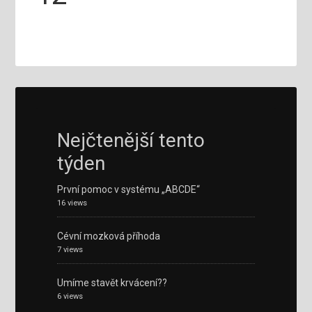
Nejčtenější tento
týden
První pomoc v systému „ABCDE“
16 views
Cévní mozková příhoda
7 views
Umíme stavět krvácení??
6 views