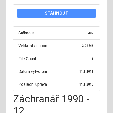
STÁHNOUT
Stáhnout
402
Velikost souboru
2.22 MB
File Count
1
Datum vytvoření
11.1.2018
Poslední úprava
11.1.2018
Záchranář 1990 -
12