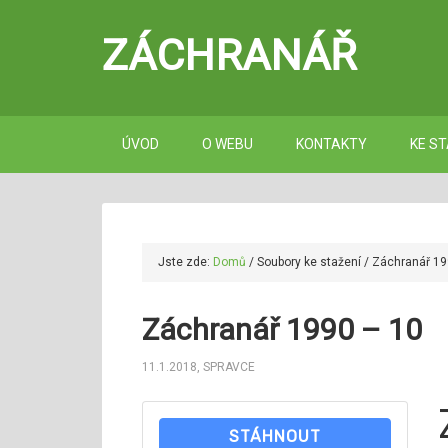
ZÁCHRANÁŘ
ÚVOD
O WEBU
KONTAKTY
KE ST
Jste zde:
Domů
/
Soubory ke stažení
/
Záchranář 19
Záchranář 1990 – 10
11.1.2018
,
SPRAVCE
STÁHNOUT