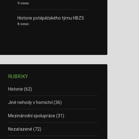
9 views
Historie potápěčského týmu HBZS
8 views
RUBRIKY
Historie
(62)
Jiné nehody v hornictví
(36)
Mezinárodní spolupráce
(31)
Nezařazené
(72)