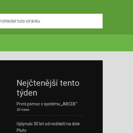
Nejčtenější tento
týden
První pomoc v systému „ABCDE“
20 views
Uplynulo 30 let od neštěstí na dole
Pluto