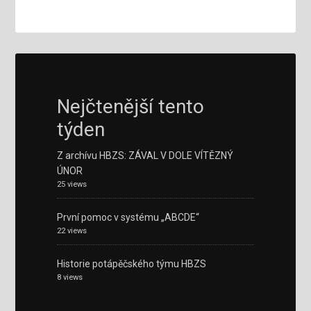
Nejčtenější tento
týden
Z archívu HBZS: ZÁVAL V DOLE VÍTĚZNÝ
ÚNOR
25 views
První pomoc v systému „ABCDE“
22 views
Historie potápěčského týmu HBZS
8 views