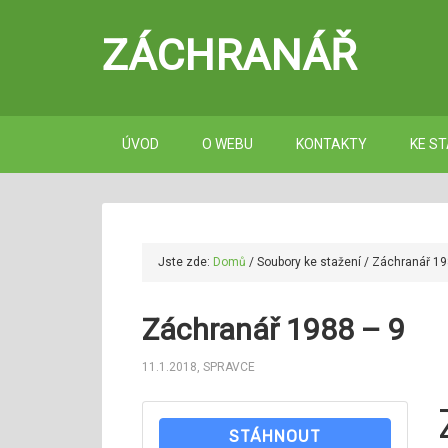
ZÁCHRANÁŘ
ÚVOD
O WEBU
KONTAKTY
KE ST
Jste zde:
Domů
/
Soubory ke stažení
/
Záchranář 19
Záchranář 1988 – 9
11.1.2018
,
SPRAVCE
STÁHNOUT