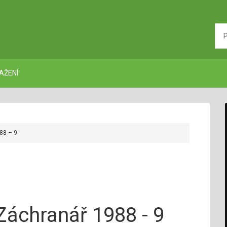
AŽENÍ
88 – 9
Záchranář 1988 - 9