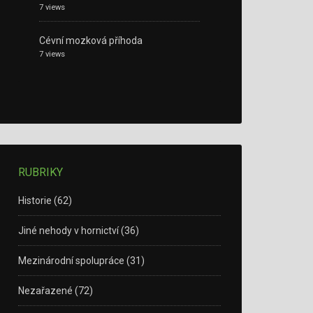
7 views
Cévní mozková příhoda
7 views
RUBRIKY
Historie
(62)
Jiné nehody v hornictví
(36)
Mezinárodní spolupráce
(31)
Nezařazené
(72)