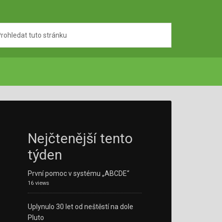
Nejčtenější tento
týden
První pomoc v systému „ABCDE“
16 views
Uplynulo 30 let od neštěstí na dole
Pluto