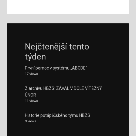
Nejčtenější tento
týden
První pomoc v systému „ABCDE“
17 views
Z archívu HBZS: ZÁVAL V DOLE VÍTĚZNÝ
ÚNOR
11 views
Historie potápěčského týmu HBZS
9 views