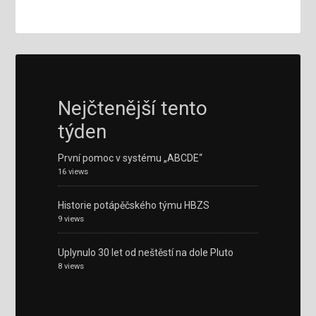
Nejčtenější tento
týden
První pomoc v systému „ABCDE“
16 views
Historie potápěčského týmu HBZS
9 views
Uplynulo 30 let od neštěstí na dole Pluto
8 views