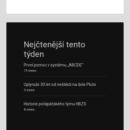
Nejčtenější tento
týden
První pomoc v systému „ABCDE“
19 views
Uplynulo 30 let od neštěstí na dole Pluto
9 views
Historie potápěčského týmu HBZS
8 views