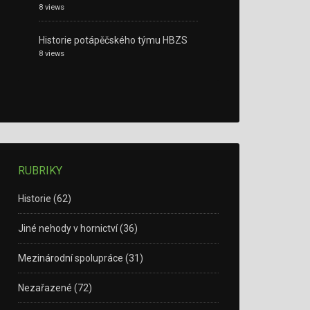
8 views
Historie potápěčského týmu HBZS
8 views
RUBRIKY
Historie
(62)
Jiné nehody v hornictví
(36)
Mezinárodní spolupráce
(31)
Nezařazené
(72)