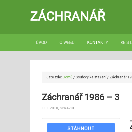
ZÁCHRANÁŘ
ÚVOD
O WEBU
KONTAKTY
KE ST
Jste zde:
Domů
/
Soubory ke stažení
/
Záchranář 19
Záchranář 1986 – 3
11.1.2018
,
SPRAVCE
STÁHNOUT