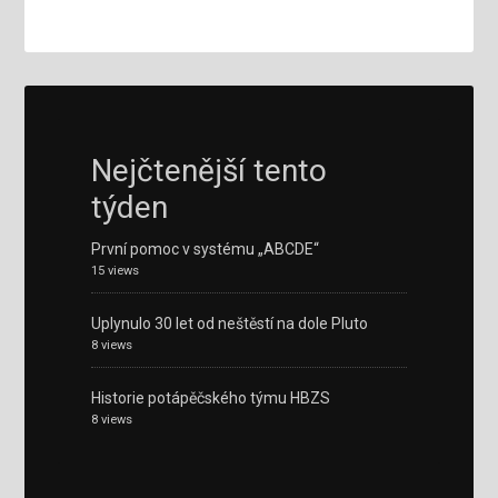
Nejčtenější tento
týden
První pomoc v systému „ABCDE“
15 views
Uplynulo 30 let od neštěstí na dole Pluto
8 views
Historie potápěčského týmu HBZS
8 views