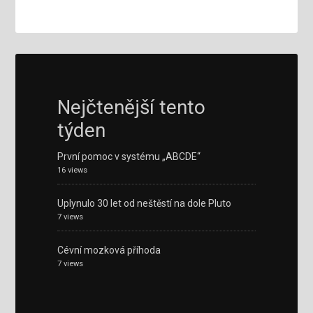
Nejčtenější tento
týden
První pomoc v systému „ABCDE“
16 views
Uplynulo 30 let od neštěstí na dole Pluto
7 views
Cévní mozková příhoda
7 views