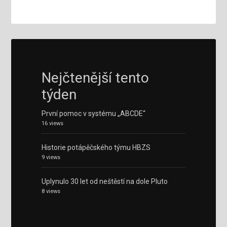
Nejčtenější tento
týden
První pomoc v systému „ABCDE“
16 views
Historie potápěčského týmu HBZS
9 views
Uplynulo 30 let od neštěstí na dole Pluto
8 views