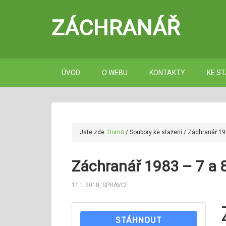
ZÁCHRANÁŘ
ÚVOD
O WEBU
KONTAKTY
KE ST
Jste zde:
Domů
/
Soubory ke stažení
/
Záchranář 198
Záchranář 1983 – 7 a 
11.1.2018
,
SPRAVCE
STÁHNOUT