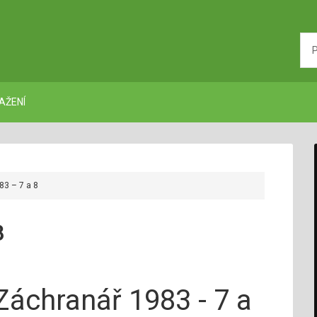
AŽENÍ
3 – 7 a 8
8
Záchranář 1983 - 7 a