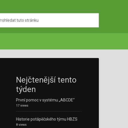
Nejčtenější tento
týden
První pomoc v systému „ABCDE“
17 views
Historie potápěčského týmu HBZS
8 views