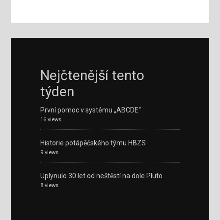
Nejčtenější tento
týden
První pomoc v systému „ABCDE“
16 views
Historie potápěčského týmu HBZS
9 views
Uplynulo 30 let od neštěstí na dole Pluto
8 views