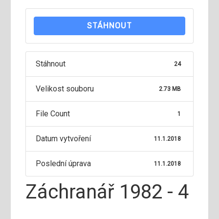
STÁHNOUT
Stáhnout
24
Velikost souboru
2.73 MB
File Count
1
Datum vytvoření
11.1.2018
Poslední úprava
11.1.2018
Záchranář 1982 - 4