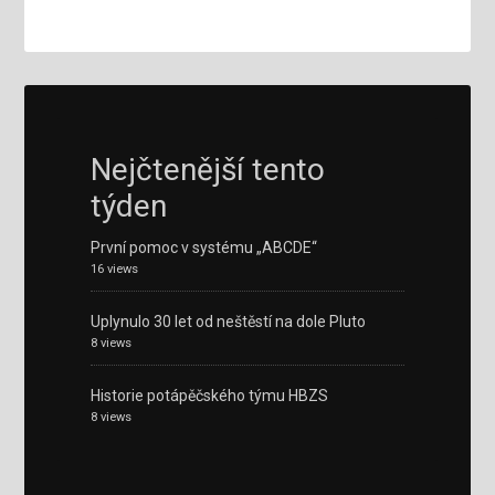
Nejčtenější tento
týden
První pomoc v systému „ABCDE“
16 views
Uplynulo 30 let od neštěstí na dole Pluto
8 views
Historie potápěčského týmu HBZS
8 views