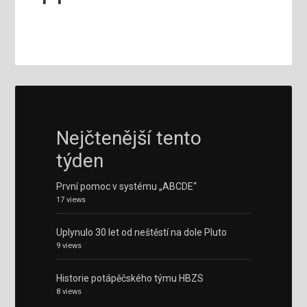
Nejčtenější tento
týden
První pomoc v systému „ABCDE“
17 views
Uplynulo 30 let od neštěstí na dole Pluto
9 views
Historie potápěčského týmu HBZS
8 views