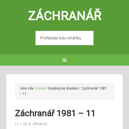
ZÁCHRANÁŘ
Jste zde:
Domů
/
Soubory ke stažení
/
Záchranář 1981
– 11
Záchranář 1981 – 11
11.1.2018
,
SPRAVCE