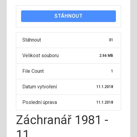
STÁHNOUT
Stáhnout
31
Velikost souboru
2.66 MB
File Count
1
Datum vytvoření
11.1.2018
Poslední úprava
11.1.2018
Záchranář 1981 -
11