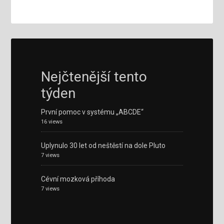
Nejčtenější tento
týden
První pomoc v systému „ABCDE“
16 views
Uplynulo 30 let od neštěstí na dole Pluto
7 views
Cévní mozková příhoda
7 views