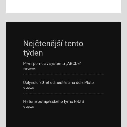
Nejčtenější tento
týden
První pomoc v systému „ABCDE“
20 views
Uplynulo 30 let od neštěstí na dole Pluto
9 views
Historie potápěčského týmu HBZS
9 views