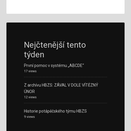
Nejčtenější tento
týden
První pomoc v systému „ABCDE“
17 views
Z archívu HBZS: ZÁVAL V DOLE VÍTĚZNÝ
ÚNOR
12 views
Historie potápěčského týmu HBZS
9 views