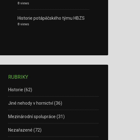
8 views
Historie potápěčského týmu HBZS
8 views
RUBRIKY
Historie
(62)
Jiné nehody v hornictví
(36)
Mezinárodní spolupráce
(31)
Nezařazené
(72)