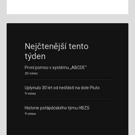
Nejčtenější tento
týden
První pomoc v systému „ABCDE“
20 views
Uplynulo 30 let od neštěstí na dole Pluto
9 views
Historie potápěčského týmu HBZS
9 views