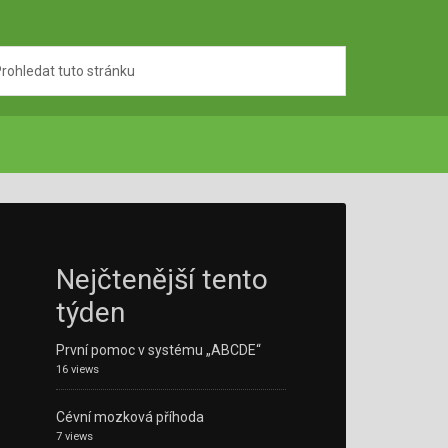
Nejčtenější tento
týden
První pomoc v systému „ABCDE“
16 views
Cévní mozková příhoda
7 views