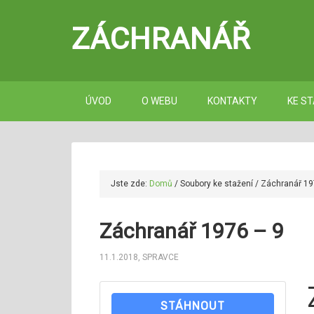
ZÁCHRANÁŘ
ÚVOD
O WEBU
KONTAKTY
KE ST
Jste zde:
Domů
/
Soubory ke stažení
/
Záchranář 19
Záchranář 1976 – 9
11.1.2018
,
SPRAVCE
STÁHNOUT