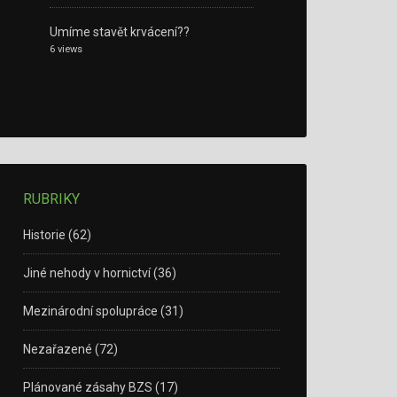
Umíme stavět krvácení??
6 views
RUBRIKY
Historie
(62)
Jiné nehody v hornictví
(36)
Mezinárodní spolupráce
(31)
Nezařazené
(72)
Plánované zásahy BZS
(17)