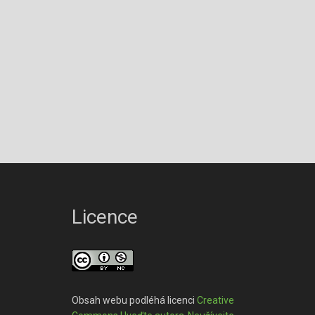
Licence
Obsah webu podléhá licenci
Creative