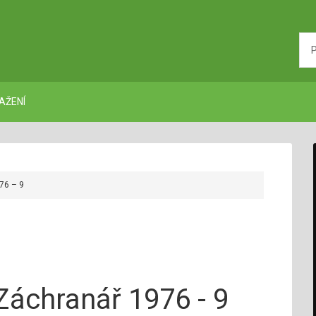
AŽENÍ
76 – 9
Záchranář 1976 - 9