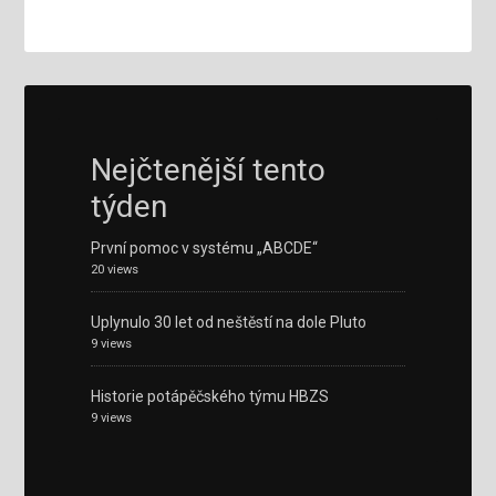
Nejčtenější tento
týden
První pomoc v systému „ABCDE“
20 views
Uplynulo 30 let od neštěstí na dole Pluto
9 views
Historie potápěčského týmu HBZS
9 views