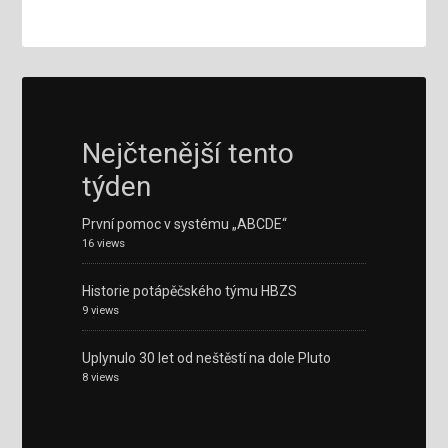
Nejčtenější tento
týden
První pomoc v systému „ABCDE“
16 views
Historie potápěčského týmu HBZS
9 views
Uplynulo 30 let od neštěstí na dole Pluto
8 views