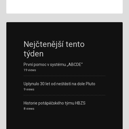
Nejčtenější tento
týden
První pomoc v systému „ABCDE“
19 views
Uplynulo 30 let od neštěstí na dole Pluto
9 views
Historie potápěčského týmu HBZS
8 views