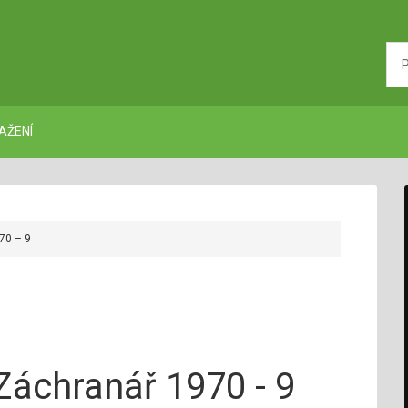
AŽENÍ
70 – 9
Záchranář 1970 - 9