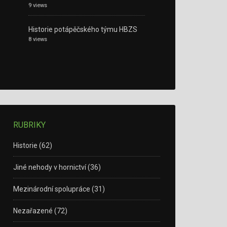
9 views
Historie potápěčského týmu HBZS
8 views
RUBRIKY
Historie
(62)
Jiné nehody v hornictví
(36)
Mezinárodní spolupráce
(31)
Nezařazené
(72)