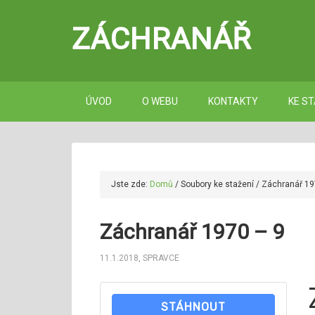
ZÁCHRANÁŘ
ÚVOD
O WEBU
KONTAKTY
KE ST
Jste zde:
Domů
/
Soubory ke stažení
/
Záchranář 19
Záchranář 1970 – 9
11.1.2018
,
SPRAVCE
STÁHNOUT