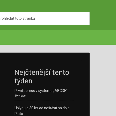
Nejčtenější tento
týden
První pomoc v systému „ABCDE“
19 views
Uplynulo 30 let od neštěstí na dole
Pluto