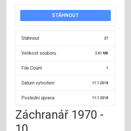
STÁHNOUT
Stáhnout
27
Velikost souboru
2.61 MB
File Count
1
Datum vytvoření
11.1.2018
Poslední úprava
11.1.2018
Záchranář 1970 -
10