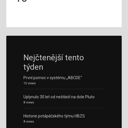
Nejčtenější tento
týden
První pomoc v systému „ABCDE“
15 views
Uplynulo 30 let od neštěstí na dole Pluto
8 views
Historie potápěčského týmu HBZS
8 views