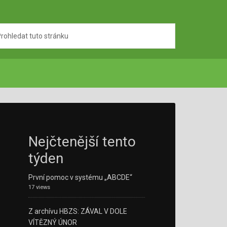
Nejčtenější tento
týden
První pomoc v systému „ABCDE“
17 views
Z archívu HBZS: ZÁVAL V DOLE
VÍTĚZNÝ ÚNOR