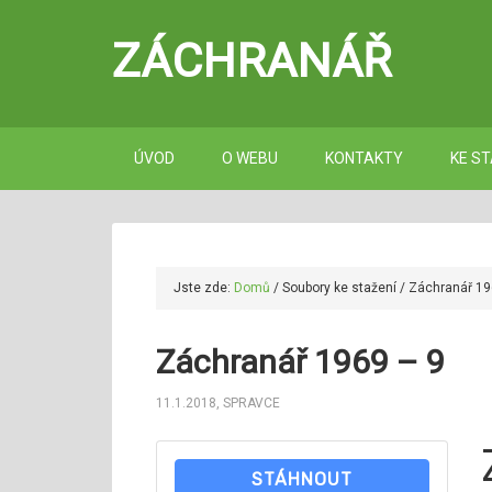
ZÁCHRANÁŘ
ÚVOD
O WEBU
KONTAKTY
KE ST
Jste zde:
Domů
/
Soubory ke stažení
/
Záchranář 19
Záchranář 1969 – 9
11.1.2018
,
SPRAVCE
STÁHNOUT