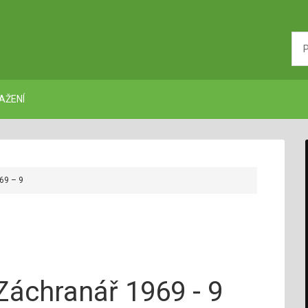
AŽENÍ
69 – 9
Záchranář 1969 - 9