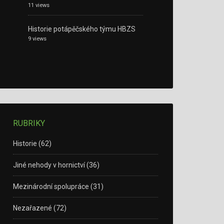
11 views
Historie potápěčského týmu HBZS
9 views
RUBRIKY
Historie
(62)
Jiné nehody v hornictví
(36)
Mezinárodní spolupráce
(31)
Nezařazené
(72)