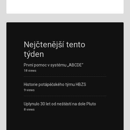
Nejčtenější tento
týden
První pomoc v systému „ABCDE“
18 views
Historie potápěčského týmu HBZS
9 views
Uplynulo 30 let od neštěstí na dole Pluto
8 views