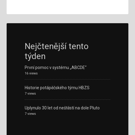
Nejčtenější tento
týden
První pomoc v systému „ABCDE“
16 views
Historie potápěčského týmu HBZS
7 views
Uplynulo 30 let od neštěstí na dole Pluto
7 views