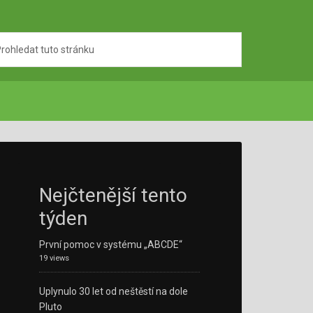
Nejčtenější tento
týden
První pomoc v systému „ABCDE“
19 views
Uplynulo 30 let od neštěstí na dole
Pluto