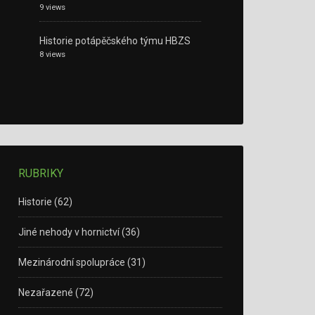
9 views
Historie potápěčského týmu HBZS
8 views
RUBRIKY
Historie
(62)
Jiné nehody v hornictví
(36)
Mezinárodní spolupráce
(31)
Nezařazené
(72)