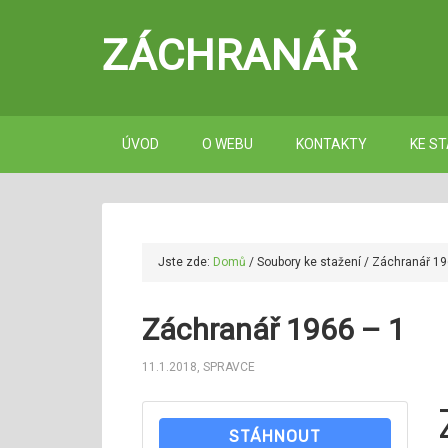
ZÁCHRANÁŘ
ÚVOD
O WEBU
KONTAKTY
KE ST
Jste zde:
Domů
/
Soubory ke stažení
/
Záchranář 19
Záchranář 1966 – 1
11.1.2018
,
SPRAVCE
STÁHNOUT