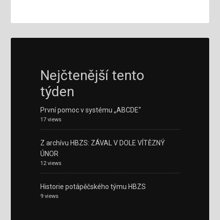
Nejčtenější tento
týden
První pomoc v systému „ABCDE“
17 views
Z archívu HBZS: ZÁVAL V DOLE VÍTĚZNÝ
ÚNOR
12 views
Historie potápěčského týmu HBZS
9 views