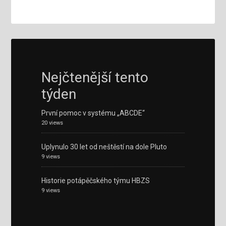
Nejčtenější tento
týden
První pomoc v systému „ABCDE“
20 views
Uplynulo 30 let od neštěstí na dole Pluto
9 views
Historie potápěčského týmu HBZS
9 views