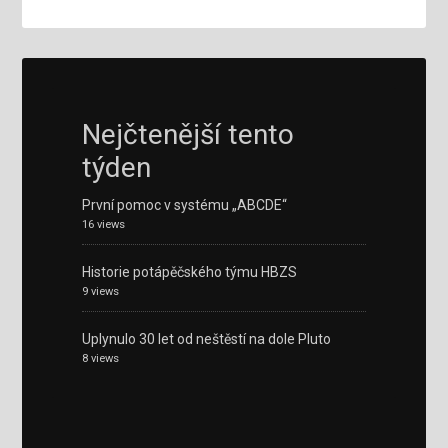
Nejčtenější tento
týden
První pomoc v systému „ABCDE“
16 views
Historie potápěčského týmu HBZS
9 views
Uplynulo 30 let od neštěstí na dole Pluto
8 views