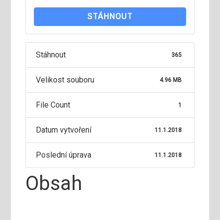
STÁHNOUT
Stáhnout
365
Velikost souboru
4.96 MB
File Count
1
Datum vytvoření
11.1.2018
Poslední úprava
11.1.2018
Obsah