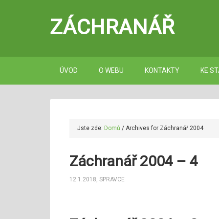
ZÁCHRANÁŘ
ÚVOD
O WEBU
KONTAKTY
KE ST
Jste zde:
Domů
/
Archives for Záchranář 2004
Záchranář 2004 – 4
12.1.2018
,
SPRAVCE