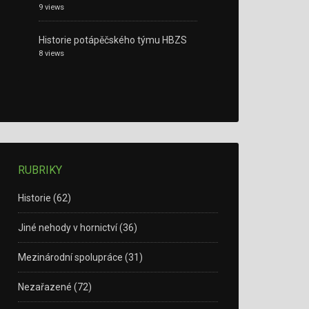
9 views
Historie potápěčského týmu HBZS
8 views
RUBRIKY
Historie
(62)
Jiné nehody v hornictví
(36)
Mezinárodní spolupráce
(31)
Nezařazené
(72)