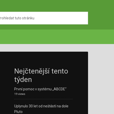
Nejčtenější tento
týden
První pomoc v systému „ABCDE“
19 views
Uplynulo 30 let od neštěstí na dole
Pluto