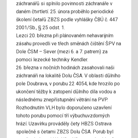
záchranářů si splnilo povinnosti záchranáře v
daném čtvrtletí. 25. února proběhlo periodické
školení četařů ZBZS podle vyhlášky ČBÚ č. 447
2001/Sb., § 25 odst. 1.
Lezci 20. března při plánovaném nehavarijním
zásahu provedli ve třech směnách čištění ŠPV na
Dole ČSM – Sever (mezi 6. a 7. patrem) za
pomoci lezecké techniky Kendler.
26. března v nočních hodinách zasahovali naši
záchranáři na lokalitě Dolu ČSA. V oblasti důlního
pole Doubrava, v porubu 22 4054, kde hrozilo po
ukončení těžby k zatopení důlního díla vodou a
následnému znepřístupnění větrání na PVP.
Rozhodnutím VLH bylo doporučeno uzavření
tohoto porubu pomocí tří výbuchuvzdorných
hrází. Uzavírku prováděly čety HBZS Ostrava
společně s četami ZBZS Dolu ČSA. Porub byl