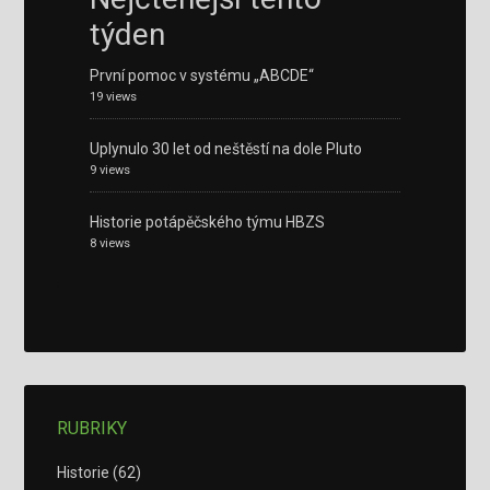
týden
První pomoc v systému „ABCDE“
19 views
Uplynulo 30 let od neštěstí na dole Pluto
9 views
Historie potápěčského týmu HBZS
8 views
RUBRIKY
Historie
(62)