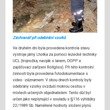
Záchranář při odebírání vzorků
Ve druhém dni byla provedena kontrola stavu
výstroje jámy Lhotka za pomoci lezecké techniky
UCL (trojnožka, naviják s lanem, OOPP a
zajišťovací zařízení Rollgliss). Při této kontrolní
činnosti byla provedena fotodokumentace s
video -záznamem. V obou dnech kontroly byly
odebrány vzorky ovzduší mokrou cestou v
místech určených objednatelem. Tento důl byl
určen jako neplynující v souladu s §116 vyhlášky
22/1989 Sb. Naměřené hodnoty složení plynů