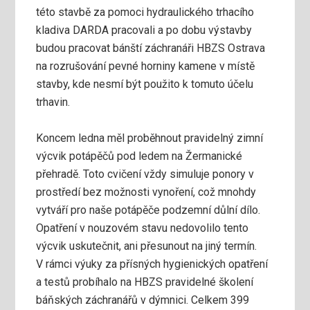
této stavbě za pomoci hydraulického trhacího
kladiva DARDA pracovali a po dobu výstavby
budou pracovat bánští záchranáři HBZS Ostrava
na rozrušování pevné horniny kamene v místě
stavby, kde nesmí být použito k tomuto účelu
trhavin.
Koncem ledna měl proběhnout pravidelný zimní
výcvik potápěčů pod ledem na Žermanické
přehradě. Toto cvičení vždy simuluje ponory v
prostředí bez možnosti vynoření, což mnohdy
vytváří pro naše potápěče podzemní důlní dílo.
Opatření v nouzovém stavu nedovolilo tento
výcvik uskutečnit, ani přesunout na jiný termín.
V rámci výuky za přísných hygienických opatření
a testů probíhalo na HBZS pravidelné školení
báňských záchranářů v dýmnici. Celkem 399