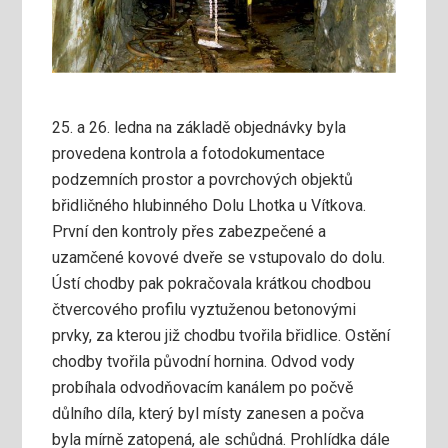
25. a 26. ledna na základě objednávky byla
provedena kontrola a fotodokumentace
podzemních prostor a povrchových objektů
břidličného hlubinného Dolu Lhotka u Vítkova.
První den kontroly přes zabezpečené a
uzamčené kovové dveře se vstupovalo do dolu.
Ústí chodby pak pokračovala krátkou chodbou
čtvercového profilu vyztuženou betonovými
prvky, za kterou již chodbu tvořila břidlice. Ostění
chodby tvořila původní hornina. Odvod vody
probíhala odvodňovacím kanálem po počvě
důlního díla, který byl místy zanesen a počva
byla mírně zatopená, ale schůdná. Prohlídka dále