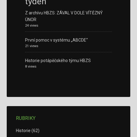
týden
Z archívu HBZS: ZÁVAL V DOLE VÍTĚZNÝ
ÚNOR
24 views
První pomoc v systému „ABCDE“
21 views
Historie potápěčského týmu HBZS
8 views
RUBRIKY
Historie
(62)