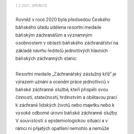
1.2.2021
,
SPRAVCE
Rovněž v roce 2020 byla předsedou Českého
báňského úřadu udělena resortní medaile
báňským záchranářům a významným
osobnostem v oblasti báňského záchranářství na
základě návrhu ředitelů jednotlivých hlavních
báňských záchranných stanic.
Resortní medaile „Záchranářský záslužný kříž“ je
výrazem uznání a ocenění práce jednotlivců v
báňské záchranné službě, kteří přispěli svou
činností, statečností, hrdinstvím a obětavou prací
k záchraně lidských životů nebo majetku nebo k
vysoké odborné úrovni báňské záchranné služby.
V souvislosti s epidemiologickou situací a v
rámci ní přijatých opatření nemohlo a nemůže