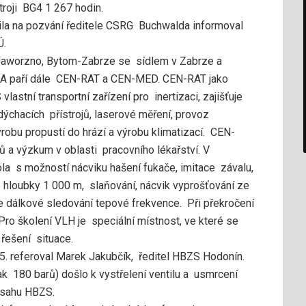
troji BG4 1 267 hodin.
la na pozvání ředitele CSRG Buchwalda informoval
Ú.
aworzno, Bytom-Zabrze se sídlem v Zabrze a
SA paří dále CEN-RAT a CEN-MED. CEN-RAT jako
astní transportní zařízení pro inertizaci, zajišťuje
dýchacích přístrojů, laserové měření, provoz
robu propustí do hrází a výrobu klimatizací. CEN-
 a výzkum v oblasti pracovního lékařství. V
a s možností nácviku hašení fukače, imitace závalu,
do hloubky 1 000 m, slaňování, nácvik vyprošťování ze
 je dálkové sledování tepové frekvence. Při překročení
Pro školení VLH je speciální místnost, ve které se
 řešení situace.
5. referoval Marek Jakubčík, ředitel HBZS Hodonín.
lak 180 barů) došlo k vystřelení ventilu a usmrcení
ásahu HBZS.