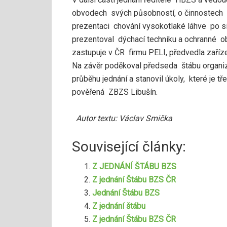
obvodech svých působností, o činnostech 
prezentaci chování vysokotlaké láhve po si
prezentoval dýchací techniku a ochranné ob
zastupuje v ČR firmu PELI, předvedla zaříz
Na závěr poděkoval předseda štábu organiz
průběhu jednání a stanovil úkoly, které je tře
pověřená ZBZS Libušín.
Autor textu: Václav Smička
Související články:
Z JEDNÁNÍ ŠTÁBU BZS
Z jednání Štábu BZS ČR
Jednání Štábu BZS
Z jednání štábu
Z jednání Štábu BZS ČR