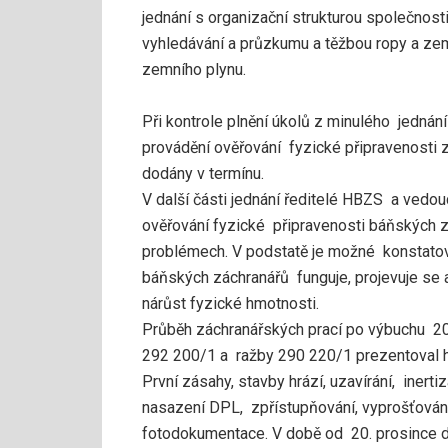
jednání s organizační strukturou společnost
vyhledávání a průzkumu a těžbou ropy a ze
zemního plynu.
Při kontrole plnění úkolů z minulého jedná
provádění ověřování fyzické připravenosti
dodány v termínu.
V další části jednání ředitelé HBZS a vedo
ověřování fyzické připravenosti báňských z
problémech. V podstatě je možné konstatov
báňských záchranářů funguje, projevuje se a
nárůst fyzické hmotnosti.
Průběh záchranářských prací po výbuchu 20
292 200/1 a ražby 290 220/1 prezentoval 
První zásahy, stavby hrází, uzavírání, inert
nasazení DPL, zpřístupňování, vyprošťován
fotodokumentace. V době od 20. prosince do