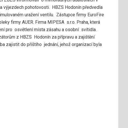
a výjezdech pohotovosti. HBZS Hodonín předvedla
mulovaném uražení ventilu. Zástupce firmy EuroFire
leky firmy AUER. Firma MIPESA s.r.o. Praha, která
ení pro osvětlení místa zásahu a osobní svítidla.
átorům z HBZS Hodonín za přípravu a zajištění
ba zajistit do příštího jednání, jehož organizací byla