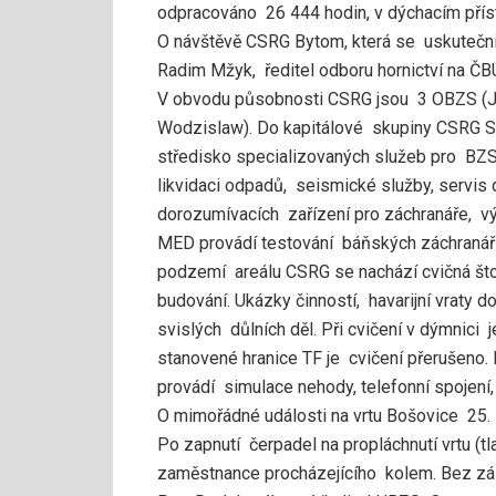
odpracováno 26 444 hodin, v dýchacím přís
O návštěvě CSRG Bytom, která se uskutečni
Radim Mžyk, ředitel odboru hornictví na ČB
V obvodu působnosti CSRG jsou 3 OBZS (J
Wodzislaw). Do kapitálové skupiny CSRG 
středisko specializovaných služeb pro BZS vl
likvidaci odpadů, seismické služby, servis 
dorozumívacích zařízení pro záchranáře, vý
MED provádí testování báňských záchranářů
podzemí areálu CSRG se nachází cvičná štol
budování. Ukázky činností, havarijní vraty 
svislých důlních děl. Při cvičení v dýmnici
stanovené hranice TF je cvičení přerušeno. 
provádí simulace nehody, telefonní spojení,
O mimořádné události na vrtu Bošovice 25. 
Po zapnutí čerpadel na propláchnutí vrtu (t
zaměstnance procházejícího kolem. Bez z