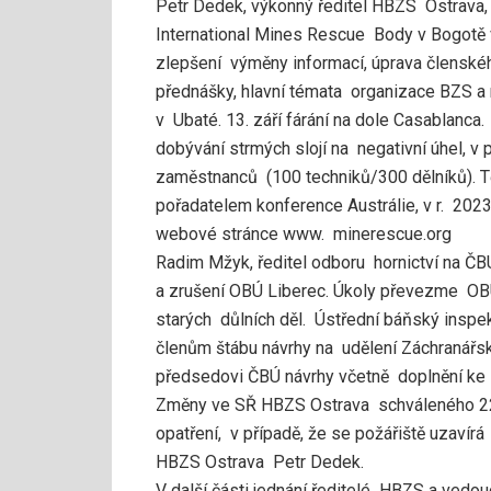
Petr Dedek, výkonný ředitel HBZS Ostrava,
International Mines Rescue Body v Bogotě v 
zlepšení výměny informací, úprava členskéh
přednášky, hlavní témata organizace BZS a 
v Ubaté. 13. září fárání na dole Casablanca
dobývání strmých slojí na negativní úhel, 
zaměstnanců (100 techniků/300 dělníků). T
pořadatelem konference Austrálie, v r. 202
webové stránce www. minerescue.org
Radim Mžyk, ředitel odboru hornictví na ČB
a zrušení OBÚ Liberec. Úkoly převezme OB
starých důlních děl. Ústřední báňský inspe
členům štábu návrhy na udělení Záchranářs
předsedovi ČBÚ návrhy včetně doplnění ke 
Změny ve SŘ HBZS Ostrava schváleného 22. 
opatření, v případě, že se požářiště uzavírá
HBZS Ostrava Petr Dedek.
V další části jednání ředitelé HBZS a ved