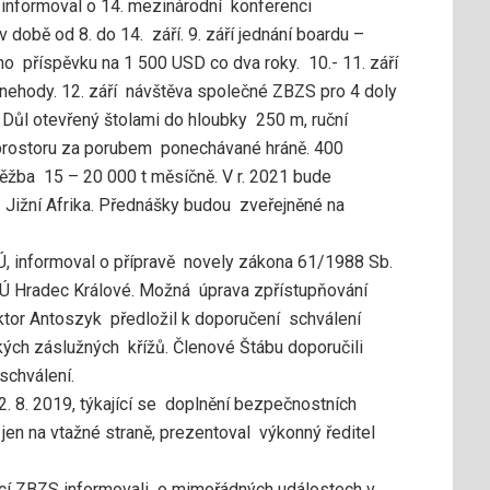
 informoval o 14. mezinárodní konferenci
době od 8. do 14. září. 9. září jednání boardu –
o příspěvku na 1 500 USD co dva roky. 10.- 11. září
nehody. 12. září návštěva společné ZBZS pro 4 doly
. Důl otevřený štolami do hloubky 250 m, ruční
v prostoru za porubem ponechávané hráně. 400
ěžba 15 – 20 000 t měsíčně. V r. 2021 bude
3 Jižní Afrika. Přednášky budou zveřejněné na
Ú, informoval o přípravě novely zákona 61/1988 Sb.
Ú Hradec Králové. Možná úprava zpřístupňování
ktor Antoszyk předložil k doporučení schválení
kých záslužných křížů. Členové Štábu doporučili
schválení.
8. 2019, týkající se doplnění bezpečnostních
 jen na vtažné straně, prezentoval výkonný ředitel
oucí ZBZS informovali o mimořádných událostech v