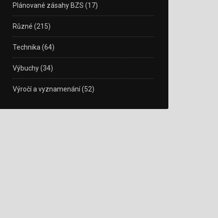
Plánované zásahy BZS
(17)
Různé
(215)
Technika
(64)
Výbuchy
(34)
Výročí a vyznamenání
(52)