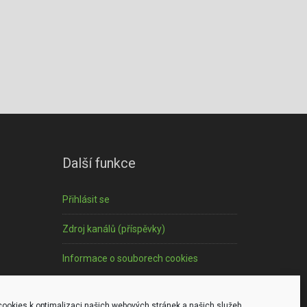
Další funkce
Přihlásit se
Zdroj kanálů (příspěvky)
Informace o souborech cookies
ookies k optimalizaci našich webových stránek a našich služeb.