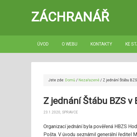
ZÁCHRANÁŘ
ÚVOD
O WEBU
KONTAKTY
KE ST
Jste zde:
Domů
/
Nezařazené
/
Z jednání Štábu BZ
Z jednání Štábu BZS v
23.1.2020
,
SPRAVCE
Organizací jednání byla pověřená HBZS Hodon
Pošta. V úvodu seznámil generální ředitel