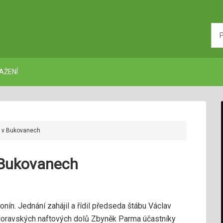
AŽENÍ
S v Bukovanech
 Bukovanech
ín. Jednání zahájil a řídil předseda štábu Václav
 Moravských naftových dolů Zbyněk Parma účastníky