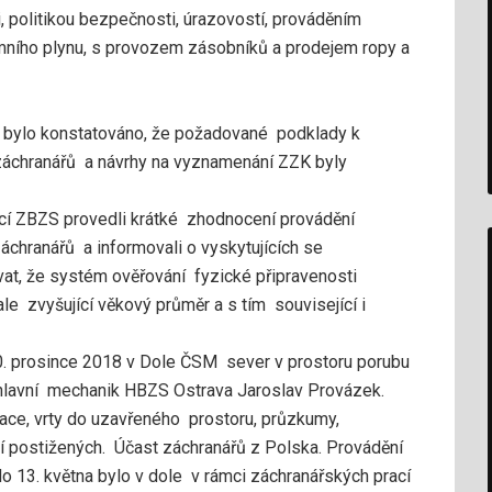
i, politikou bezpečnosti, úrazovostí, prováděním
mního plynu, s provozem zásobníků a prodejem ropy a
ní bylo konstatováno, že požadované podklady k
 záchranářů a návrhy na vyznamenání ZZK byly
ucí ZBZS provedli krátké zhodnocení provádění
áchranářů a informovali o vyskytujících se
at, že systém ověřování fyzické připravenosti
le zvyšující věkový průměr a s tím související i
. prosince 2018 v Dole ČSM sever v prostoru porubu
hlavní mechanik HBZS Ostrava Jaroslav Provázek.
izace, vrty do uzavřeného prostoru, průzkumy,
í postižených. Účast záchranářů z Polska. Provádění
 13. května bylo v dole v rámci záchranářských prací