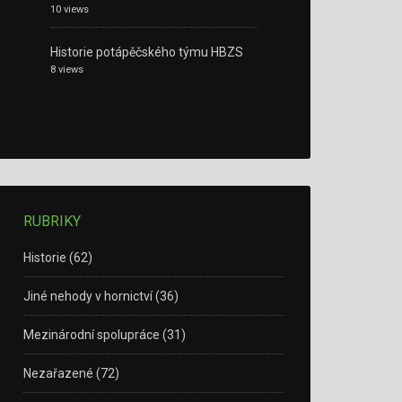
10 views
Historie potápěčského týmu HBZS
8 views
RUBRIKY
Historie
(62)
Jiné nehody v hornictví
(36)
Mezinárodní spolupráce
(31)
Nezařazené
(72)