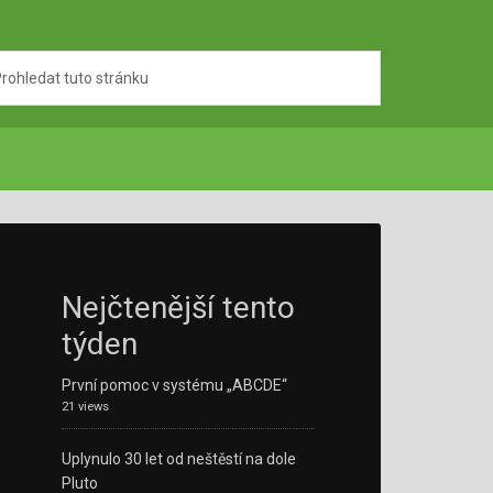
Nejčtenější tento
týden
První pomoc v systému „ABCDE“
21 views
Uplynulo 30 let od neštěstí na dole
Pluto