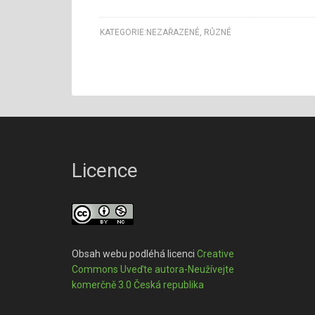
KATEGORIE:
NEZAŘAZENÉ
,
RŮZNÉ
Licence
Obsah webu podléhá licenci
Creative
Commons Uveďte autora-Neužívejte
komerčně 3.0 Česká republika