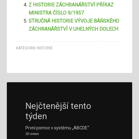
Z HISTORIE ZÁCHRANÁŘSTVÍ PŘÍKAZ
MINISTRA ČÍSLO 9/1957
STRUČNÁ HISTORIE VÝVOJE BÁŇSKÉHO
ZÁCHRANÁŘSTVÍ V UHELNÝCH DOLECH
KATEGORIE:
HISTORIE
Nejčtenější tento
týden
První pomoc v systému „ABCDE“
20 views