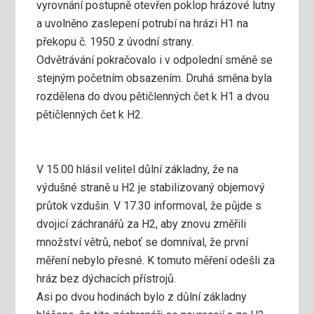
vyrovnání postupně otevřen poklop hrázové lutny
a uvolněno zaslepení potrubí na hrázi H1 na
překopu č. 1950 z úvodní strany.
Odvětrávání pokračovalo i v odpolední směně se
stejným početním obsazením. Druhá směna byla
rozdělena do dvou pětičlenných čet k H1 a dvou
pětičlenných čet k H2.
V 15.00 hlásil velitel důlní základny, že na
výdušné straně u H2 je stabilizovaný objemový
průtok vzdušin. V 17.30 informoval, že půjde s
dvojicí záchranářů za H2, aby znovu změřili
množství větrů, neboť se domníval, že první
měření nebylo přesné. K tomuto měření odešli za
hráz bez dýchacích přístrojů.
Asi po dvou hodinách bylo z důlní základny