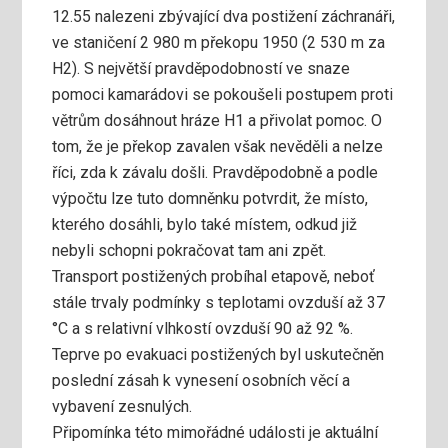
12.55 nalezeni zbývající dva postižení záchranáři,
ve staničení 2 980 m překopu 1950 (2 530 m za
H2). S největší pravděpodobností ve snaze
pomoci kamarádovi se pokoušeli postupem proti
větrům dosáhnout hráze H1 a přivolat pomoc. O
tom, že je překop zavalen však nevěděli a nelze
říci, zda k závalu došli. Pravděpodobně a podle
výpočtu lze tuto domněnku potvrdit, že místo,
kterého dosáhli, bylo také místem, odkud již
nebyli schopni pokračovat tam ani zpět.
Transport postižených probíhal etapově, neboť
stále trvaly podmínky s teplotami ovzduší až 37
°C a s relativní vlhkostí ovzduší 90 až 92 %.
Teprve po evakuaci postižených byl uskutečněn
poslední zásah k vynesení osobních věcí a
vybavení zesnulých.
Připomínka této mimořádné události je aktuální