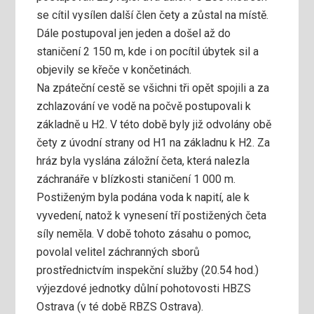
se cítil vysílen další člen čety a zůstal na místě.
Dále postupoval jen jeden a došel až do
staničení 2 150 m, kde i on pocítil úbytek sil a
objevily se křeče v končetinách.
Na zpáteční cestě se všichni tři opět spojili a za
zchlazování ve vodě na počvě postupovali k
základně u H2. V této době byly již odvolány obě
čety z úvodní strany od H1 na základnu k H2. Za
hráz byla vyslána záložní četa, která nalezla
záchranáře v blízkosti staničení 1 000 m.
Postiženým byla podána voda k napití, ale k
vyvedení, natož k vynesení tří postižených četa
síly neměla. V době tohoto zásahu o pomoc,
povolal velitel záchranných sborů
prostřednictvím inspekční služby (20.54 hod.)
výjezdové jednotky důlní pohotovosti HBZS
Ostrava (v té době RBZS Ostrava).