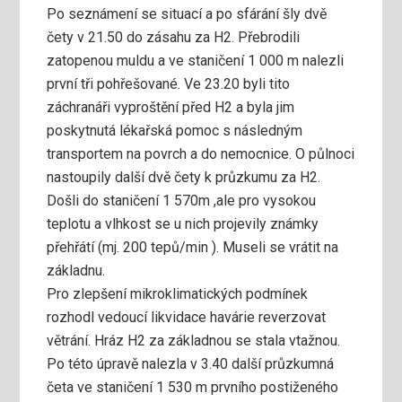
Po seznámení se situací a po sfárání šly dvě
čety v 21.50 do zásahu za H2. Přebrodili
zatopenou muldu a ve staničení 1 000 m nalezli
první tři pohřešované. Ve 23.20 byli tito
záchranáři vyproštění před H2 a byla jim
poskytnutá lékařská pomoc s následným
transportem na povrch a do nemocnice. O půlnoci
nastoupily další dvě čety k průzkumu za H2.
Došli do staničení 1 570m ,ale pro vysokou
teplotu a vlhkost se u nich projevily známky
přehřátí (mj. 200 tepů/min ). Museli se vrátit na
základnu.
Pro zlepšení mikroklimatických podmínek
rozhodl vedoucí likvidace havárie reverzovat
větrání. Hráz H2 za základnou se stala vtažnou.
Po této úpravě nalezla v 3.40 další průzkumná
četa ve staničení 1 530 m prvního postiženého