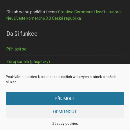
Obsah webu podléhá licenci
Creative Commons Uveďte autora-
Neužívejte komerčně 3.0 Česká republika
Další funkce
Přihlásit se
Zdroj kanálů (příspěvky)
Informace o souborech cookies
Používáme cookies k optimalizaci našich webových stránek a našich
služeb.
PŘÍJMOUT
Copyright © 2026 ·
Outreach Pro
on
Genesis Framework
·
ODMÍTNOUT
WordPress
·
Log in
Zásady cookies