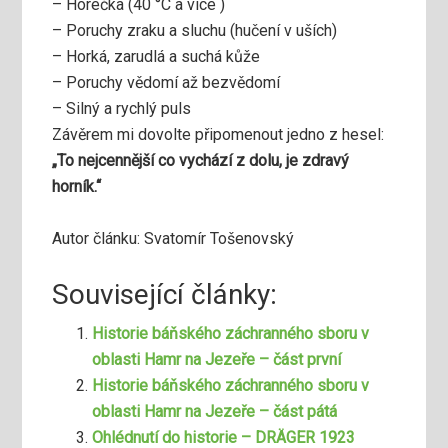
– Horečka (40 °C a více )
– Poruchy zraku a sluchu (hučení v uších)
– Horká, zarudlá a suchá kůže
– Poruchy vědomí až bezvědomí
– Silný a rychlý puls
Závěrem mi dovolte připomenout jedno z hesel:
„To nejcennější co vychází z dolu, je zdravý
horník.“
Autor článku: Svatomír Tošenovský
Související články:
Historie báňského záchranného sboru v
oblasti Hamr na Jezeře – část první
Historie báňského záchranného sboru v
oblasti Hamr na Jezeře – část pátá
Ohlédnutí do historie – DRÄGER 1923