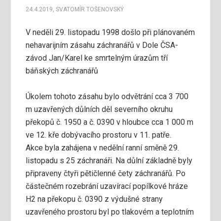
24.4.2019
,
SVATOMÍR TOŠENOVSKÝ
V neděli 29. listopadu 1998 došlo při plánovaném
nehavarijním zásahu záchranářů v Dole ČSA-
závod Jan/Karel ke smrtelným úrazům tří
báňských záchranářů
Úkolem tohoto zásahu bylo odvětrání cca 3 700
m uzavřených důlních děl severního okruhu
překopů č. 1950 a č. 0390 v hloubce cca 1 000 m
ve 12. kře dobývacího prostoru v 11. patře.
Akce byla zahájena v nedělní ranní směně 29.
listopadu s 25 záchranáři. Na důlní základně byly
připraveny čtyři pětičlenné čety záchranářů. Po
částečném rozebrání uzavírací popílkové hráze
H2 na překopu č. 0390 z výdušné strany
uzavřeného prostoru byl po tlakovém a teplotním