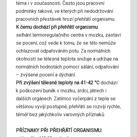
téma i v současnosti. Často jsou pracovní
podmínky takové, ve kterých při nedodržování
pracovních přestávek hrozí přehřátí organismu.
K čemu dochází při přehřátí organismu:
selhání termoregulačního centra v mozku, zastaví
se pocení, což vede k tomu, že se tělo nemůže
ochlazovat odpařováním potu. Za normálních
okolností se tělesná teplota snižuje a udržuje na
normálních hodnotách pomocí sálání, odpařování
– zvýšené pocení a dýchání.
Při zvýšení tělesné teploty na 41-42 °C
dochází
k poškození buněk v mozku, srdci, játrech i
dalších orgánech. Zatímco vyčerpání z tepla se
většinou vyvíjí postupně, přehřátí se rozvíjí rychle,
téměř bez jakýchkoliv varovných příznaků.
PŘÍZNAKY PŘI PŘEHŘÁTÍ ORGANISMU: