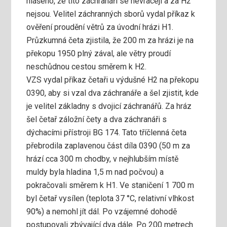
hlášeno, že tito záchranáři se nevracejí a za H2
nejsou. Velitel záchranných sborů vydal příkaz k
ověření proudění větrů za úvodní hrázi H1.
Průzkumná četa zjistila, že 200 m za hrázi je na
překopu 1950 plný zával, ale větry proudí
neschůdnou cestou směrem k H2.
VZS vydal příkaz četaři u výdušné H2 na překopu
0390, aby si vzal dva záchranáře a šel zjistit, kde
je velitel základny s dvojicí záchranářů. Za hráz
šel četař záložní čety a dva záchranáři s
dýchacími přístroji BG 174. Tato tříčlenná četa
přebrodila zaplavenou část díla 0390 (50 m za
hrází cca 300 m chodby, v nejhlubším místě
muldy byla hladina 1,5 m nad počvou) a
pokračovali směrem k H1. Ve staničení 1 700 m
byl četař vysílen (teplota 37 °C, relativní vlhkost
90%) a nemohl jít dál. Po vzájemné dohodě
postupovali zbývající dva dále. Po 200 metrech