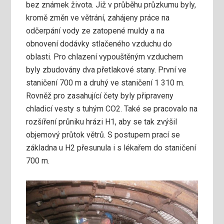
bez známek života. Již v průběhu průzkumu byly,
kromě změn ve větrání, zahájeny práce na
odčerpání vody ze zatopené muldy a na
obnovení dodávky stlačeného vzduchu do
oblasti. Pro chlazení vypouštěným vzduchem
byly zbudovány dva přetlakové stany. První ve
staničení 700 m a druhý ve staničení 1 310 m.
Rovněž pro zasahující čety byly připraveny
chladicí vesty s tuhým CO2. Také se pracovalo na
rozšíření průniku hrázi H1, aby se tak zvýšil
objemový průtok větrů. S postupem prací se
základna u H2 přesunula i s lékařem do staničení
700 m.