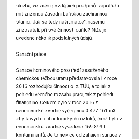
službě, ve znění pozdějších předpisů, zapotřebí
mít zřízenou Závodní báňskou záchrannou
stanici. Jak se tedy naší „matce“, našemu
zřizovateli, při své činnosti dařilo? Níže je
uvedeno několik podstatných údajů:
Sanační práce
Sanace horninového prostředí zasaženého
chemickou těžbou uranu představovala i v roce
2016 rozhodující činnost o. z. TÚU, a to jak z
pohledu věcného rozsahu prací, tak z pohledu
finančního. Celkem bylo v roce 2016 z
cenomanské zvodně vyčerpáno 3 477 161 m3
zbytkových technologických roztoků, čímž bylo z
cenomanské zvodně vyvedeno 169 899 t
kontaminantů. Je to nejvíce od zahájení sanace v