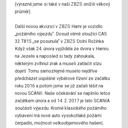
(výrazně jsme si také v naší ZBZS snížili věkový
průměr).
Další novou akvizicí v ZBZS Hamr je vozidlo
„požárního výjezdu“. Dosud věrně sloužící CAS
32 T815 „se posunula“ v ZBZS Dolní Rožínka.
Když však 24. února vyjížděla ze dvora v Hamru
na Jezeře a naposled si tady zahoukala,
některým zvlhnul zrak a museli zatlačit slzu
dojetí. Tomu samozřejmě muselo nejdříve
předcházet úspěšné výběrové řízení ze začátku
roku 2016 a potom jsme se již začali těšit na
novou SCANII. Naše očekávání se naplnilo letos
začátkem února a od 14. 2. 2017 je tato SCANIA
součástí výjezdu. Kromě klasického požárního
vybavení má nové auto vysokotlaké požární
čerpadlo, možnost velkoobjemového hašení,