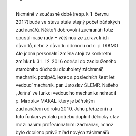
Nicméně v současné době (resp. k 1. červnu
2017) bude ve stavu stále stejný počet báňských
záchranářů. Někteří dobrovolní záchranáři totiž
opustili naše řady – většinou ze zdravotních
důvodů, nebo z důvodu odchodu od s. p. DIAMO.
Ale jedna personální změna stojí za konkrétní
zmínku: k 31. 12. 2016 odešel do zaslouženého
starobního důchodu dlouholetý záchranář,
mechanik, potápěč, lezec a posledních šest let
vedoucí mechanik, pan Jaroslav ŠLEMR. Našeho
„Jarina“ ve funkci vedoucího mechanika nahradil
p. Miroslav MAKAL, který je báňským
záchranářem od roku 2010. Jeho přeřazení na
tuto funkci vyvolalo potřebu doplnit dělnický stav
mezi našimi profesionálními záchranáři, čehož
bylo docíleno právě z řad nových záchranářů