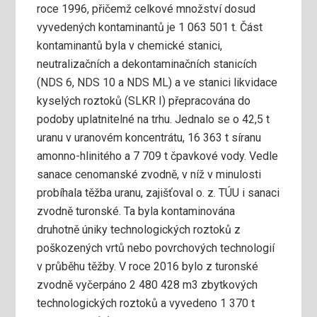
roce 1996, přičemž celkové množství dosud
vyvedených kontaminantů je 1 063 501 t. Část
kontaminantů byla v chemické stanici,
neutralizačních a dekontaminačních stanicích
(NDS 6, NDS 10 a NDS ML) a ve stanici likvidace
kyselých roztoků (SLKR I) přepracována do
podoby uplatnitelné na trhu. Jednalo se o 42,5 t
uranu v uranovém koncentrátu, 16 363 t síranu
amonno-hlinitého a 7 709 t čpavkové vody. Vedle
sanace cenomanské zvodně, v níž v minulosti
probíhala těžba uranu, zajišťoval o. z. TÚU i sanaci
zvodně turonské. Ta byla kontaminována
druhotně úniky technologických roztoků z
poškozených vrtů nebo povrchových technologií
v průběhu těžby. V roce 2016 bylo z turonské
zvodně vyčerpáno 2 480 428 m3 zbytkových
technologických roztoků a vyvedeno 1 370 t