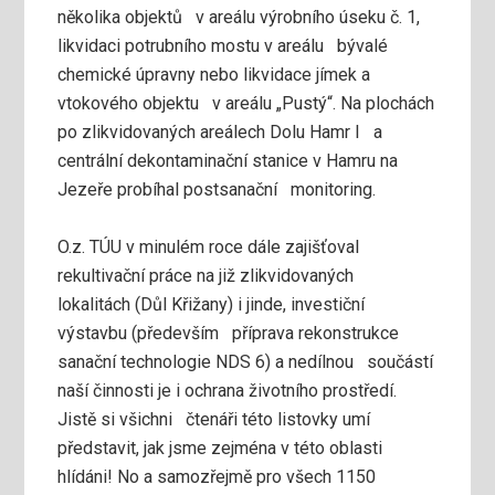
několika objektů v areálu výrobního úseku č. 1,
likvidaci potrubního mostu v areálu bývalé
chemické úpravny nebo likvidace jímek a
vtokového objektu v areálu „Pustý“. Na plochách
po zlikvidovaných areálech Dolu Hamr I a
centrální dekontaminační stanice v Hamru na
Jezeře probíhal postsanační monitoring.
O.z. TÚU v minulém roce dále zajišťoval
rekultivační práce na již zlikvidovaných
lokalitách (Důl Křižany) i jinde, investiční
výstavbu (především příprava rekonstrukce
sanační technologie NDS 6) a nedílnou součástí
naší činnosti je i ochrana životního prostředí.
Jistě si všichni čtenáři této listovky umí
představit, jak jsme zejména v této oblasti
hlídáni! No a samozřejmě pro všech 1150