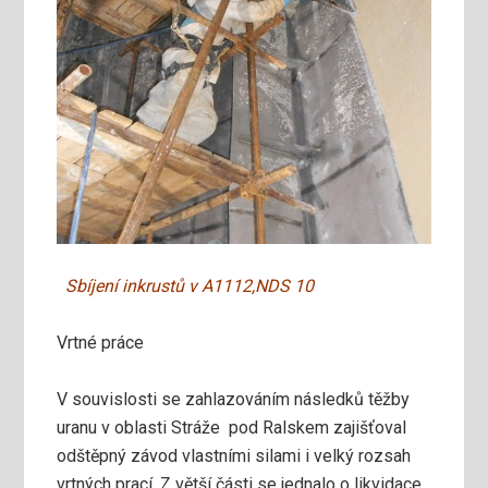
Sbíjení inkrustů v A1112,NDS 10
Vrtné práce
V souvislosti se zahlazováním následků těžby
uranu v oblasti Stráže pod Ralskem zajišťoval
odštěpný závod vlastními silami i velký rozsah
vrtných prací. Z větší části se jednalo o likvidace