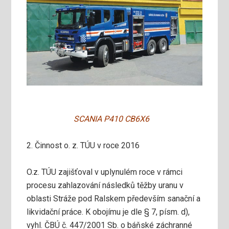
SCANIA P410 CB6X6
2. Činnost o. z. TÚU v roce 2016
O.z. TÚU zajišťoval v uplynulém roce v rámci
procesu zahlazování následků těžby uranu v
oblasti Stráže pod Ralskem především sanační a
likvidační práce. K obojímu je dle § 7, písm. d),
vyhl. ČBÚ č. 447/2001 Sb. o báňské záchranné