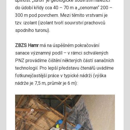
úplnost: „turon“ je geologické souvrství náležící
do údobí křídy cca 40 – 70 m a „cenoman“ 200 –
300 m pod povrchem. Mezi těmito vrstvami je
tzv. izolant (izolant tvoří souvrství prachovců
spodního turonu).
ZBZS Hamr
má na úspěšném pokračování
sanace významný podíl – v rámci schválených
PNZ provádíme čištění některých částí sanačních
technologií. Pro lepší představu čtenářů uvádíme
fotkunejčastější práce v typické nádrži (výška
nádrže je 7,5 m, průměr je 6 m):