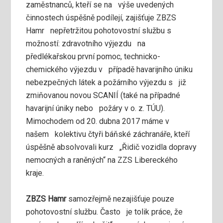
zaměstnanců, kteří se na výše uvedených
činnostech úspěšně podílejí, zajišťuje ZBZS
Hamr nepřetržitou pohotovostní službu s
možností: zdravotního výjezdu na
předlékařskou první pomoc, technicko-
chemického výjezdu v případě havarijního úniku
nebezpečných látek a požárního výjezdu s již
zmiňovanou novou SCANIÍ (také na případné
havarijní úniky nebo požáry v o. z. TÚU).
Mimochodem od 20. dubna 2017 máme v
našem kolektivu čtyři báňské záchranáře, kteří
úspěšně absolvovali kurz „Řidič vozidla dopravy
nemocných a raněných“ na ZZS Libereckého
kraje.
ZBZS Hamr
samozřejmě nezajišťuje pouze
pohotovostní službu. Často je tolik práce, že