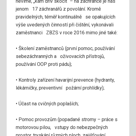
nevíme, „kam dřív skočit“ – na záchrance je nás
jenom 17 záchranářů z povolání. Kromě
pravidelných, téměř kontinuálně se opakujících
výše uvedených činností při čištění, vykonávali
zaměstnanci ZBZS v roce 2016 mimo jiné také:
• Školení zaměstnanců (první pomoc, používání
sebezáchranných a oživovacích přístrojů,
používání OOP proti pádu);
• Kontroly zařízení havarijní prevence (hydranty,
lékárničky, preventivní požární prohlídky);
• Účast na cvičných poplaších;
• Pomoc provozům (popadané stromy – práce s
motorovou pilou, vstupy do nebezpečných
prostor, tryskání různých ploch, zajišťování