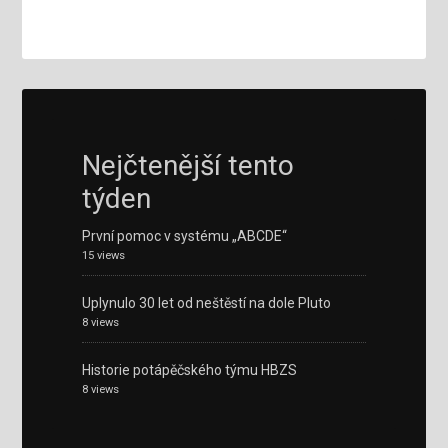
Nejčtenější tento
týden
První pomoc v systému „ABCDE“
15 views
Uplynulo 30 let od neštěstí na dole Pluto
8 views
Historie potápěčského týmu HBZS
8 views