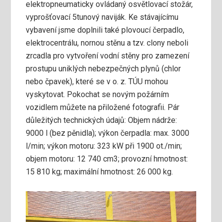
elektropneumaticky ovládaný osvětlovací stožár,
vyprošťovací 5tunový naviják. Ke stávajícímu
vybavení jsme doplnili také plovoucí čerpadlo,
elektrocentrálu, nornou stěnu a tzv. clony neboli
zrcadla pro vytvoření vodní stěny pro zamezení
prostupu uniklých nebezpečných plynů (chlor
nebo čpavek), které se v o. z. TÚU mohou
vyskytovat. Pokochat se novým požárním
vozidlem můžete na přiložené fotografii. Pár
důležitých technických údajů: Objem nádrže:
9000 l (bez pěnidla); výkon čerpadla: max. 3000
l/min; výkon motoru: 323 kW při 1900 ot./min;
objem motoru: 12 740 cm3; provozní hmotnost:
15 810 kg; maximální hmotnost: 26 000 kg.