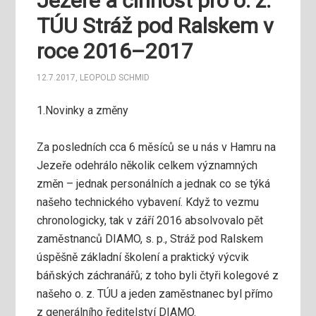
Jezeře a činnost pro o. z.
TÚU Stráž pod Ralskem v
roce 2016–2017
12.7.2017
,
LEOPOLD SCHMID
1.Novinky a změny
Za posledních cca 6 měsíců se u nás v Hamru na
Jezeře odehrálo několik celkem významných
změn – jednak personálních a jednak co se týká
našeho technického vybavení. Když to vezmu
chronologicky, tak v září 2016 absolvovalo pět
zaměstnanců DIAMO, s. p., Stráž pod Ralskem
úspěšně základní školení a praktický výcvik
báňských záchranářů; z toho byli čtyři kolegové z
našeho o. z. TÚU a jeden zaměstnanec byl přímo
z generálního ředitelství DIAMO.