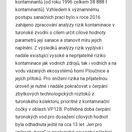
kontaminantů (od roku 1996 celkem 38 888 t
kontaminantů). Vzhledem k významnému
postupu sanačních prací bylo v roce 2016
zahájeno zpracování analýzy rizik kontaminace v
turonské zvodni s cílem určit cílové hodnoty
parametrů její sanace a stanovit míru jejich
naplnění. Z výsledků analýzy rizik vyplývá i
nadále existující vysoké a nepřijatelné riziko
kontaminace jak vodních zdrojů, tak i vodních a na
vodu vázaných ekosystémů horní Ploučnice a
jejích přítoků. Pro snížení rizika na přijatelnou
úroveň je nutné i nadále pokračovat v čerpání
zbytkových technologických roztoků z
turonského kolektoru, prioritně z kontaminační
čočky v oblasti VP12B. Potřebná doba čerpání
turonských vod pro dosažení cílových hodnot
byla odhadnuta ještě na cca 13 let. Jen pro