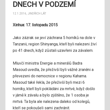
DNECH V PODZEMÍ
12.1.2016
,
JINDŘICH LÁT
Xinhua: 17. listopadu 2015
Jako zázrak se jeví záchrana 5 horníků na dole v
Tanzanii, region Shinyanga, kteří byli nalezeni živí
po 41 dnech, když zůstali uzavřeni za závalem.
Mluvčí ministra Energie a minerálů Badra
Masoud uvedla, že přeživší byli vážně zraněni a
převezeni do nemocnice v regionu Kahama.
Masoud také řekla, že přeživší byli mezi 6
horníky, kteří byli pokládáni za mrtvé, když došlo
v jámě k závalu a bylo zjištěno, že 1 osoba je
mrtvá. Ta byla ale nalezena daleko od kolegů,
kteří se pokoušeli sami zachránit.