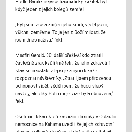
Podle Barule, nejvíce traumatický zážitek byl,
když jeden z jejich kolegů zemřel.
„Byl jsem zcela zničen jeho smrtí, věděl jsem,
všichni zemřeme. To je jen z Boží milosti, že
jsem dnes naživu,“ řekl.
Msafiri Gerald, 38, další přeživší kdo ztratil
částečně zrak kvůli tmě řekl, že jeho zdravotní
stav se neustále zlepšuje a nyní dokáže
rozpoznat návštěvníky. „Ztratil jsem přirozenou
schopnost vidět, věděl jsem, že budu slepý
navždy, ale díky Bohu moje vize byla obnovena,“
řekl.
Ošetřující lékaři, kteří zachránili horníky v Oblastní
nemocnice na Kahama uvedli, že jejich zdravotní
stav se celkově zlepšuje, i když stále potřebují