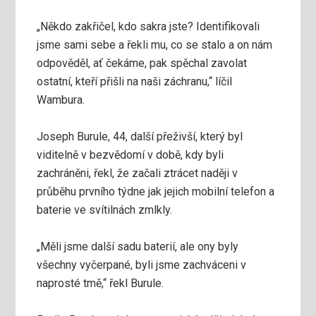
„Někdo zakřičel, kdo sakra jste? Identifikovali
jsme sami sebe a řekli mu, co se stalo a on nám
odpověděl, ať čekáme, pak spěchal zavolat
ostatní, kteří přišli na naši záchranu,“ líčil
Wambura.
Joseph Burule, 44, další přeživší, který byl
viditelně v bezvědomí v době, kdy byli
zachráněni, řekl, že začali ztrácet naději v
průběhu prvního týdne jak jejich mobilní telefon a
baterie ve svítilnách zmlkly.
„Měli jsme další sadu baterií, ale ony byly
všechny vyčerpané, byli jsme zachváceni v
naprosté tmě,“ řekl Burule.