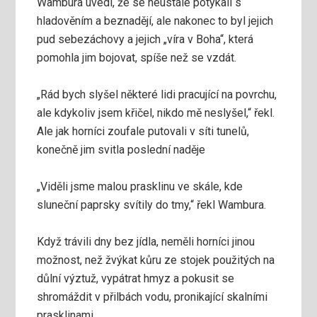
Wambura uvedl, že se neustále potýkali s
hladověním a beznadějí, ale nakonec to byl jejich
pud sebezáchovy a jejich „víra v Boha“, která
pomohla jim bojovat, spíše než se vzdát.
„Rád bych slyšel některé lidi pracující na povrchu,
ale kdykoliv jsem křičel, nikdo mě neslyšel,“ řekl.
Ale jak horníci zoufale putovali v síti tunelů,
konečně jim svitla poslední naděje
„Viděli jsme malou prasklinu ve skále, kde
sluneční paprsky svítily do tmy,“ řekl Wambura.
Když trávili dny bez jídla, neměli horníci jinou
možnost, než žvýkat kůru ze stojek použitých na
důlní výztuž, vypátrat hmyz a pokusit se
shromáždit v přilbách vodu, pronikající skalními
prasklinami.