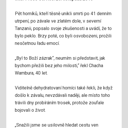
Pět horníků, kteří těsně unikli smrti po 41 denním
utrpení, po závale ve zlatém dole, v severní
Tanzanii, popsalo svoje zkušenosti a uvádí, že to
bylo peklo. Brzy poté, co byli osvobozeni, prožili
nesčetnou řadu emocí.
„Byl to Boží zázrak“, neumím si představit, jak
bychom přežili bez jeho milosti,“ řekl Chacha
Wambura, 40 let.
Viditelně dehydratovaní horníci také řekli, že když
došlo k závalu, nevzdávali naději, ale místo toho
trávili dny probíráním trosek, protože zoufale
bojovali o život.
„Snažili jsme se usilovně hledat cestu ven