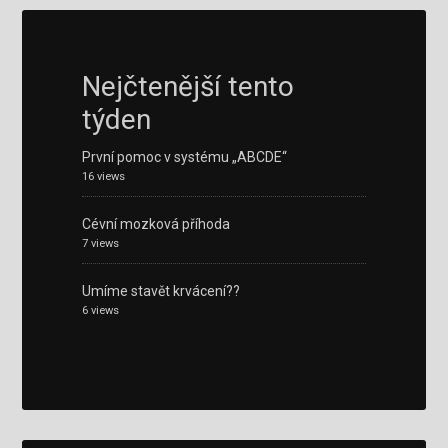
Nejčtenější tento
týden
První pomoc v systému „ABCDE“
16 views
Cévní mozková příhoda
7 views
Umíme stavět krvácení??
6 views