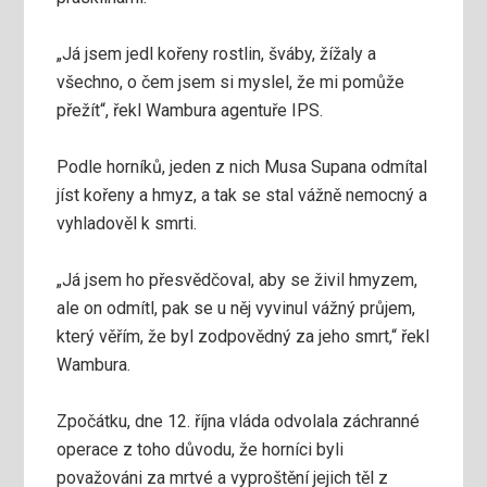
„Já jsem jedl kořeny rostlin, šváby, žížaly a
všechno, o čem jsem si myslel, že mi pomůže
přežít“, řekl Wambura agentuře IPS.
Podle horníků, jeden z nich Musa Supana odmítal
jíst kořeny a hmyz, a tak se stal vážně nemocný a
vyhladověl k smrti.
„Já jsem ho přesvědčoval, aby se živil hmyzem,
ale on odmítl, pak se u něj vyvinul vážný průjem,
který věřím, že byl zodpovědný za jeho smrt,“ řekl
Wambura.
Zpočátku, dne 12. října vláda odvolala záchranné
operace z toho důvodu, že horníci byli
považováni za mrtvé a vyproštění jejich těl z