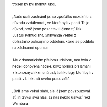
trosek by byl mamutí úkol.
„Naše úsilí zachránit je, se zpočátku nezdařilo z
důvodu vzdálenosti, ve které byli v pasti. To je
důvod, proč jsme pozastavili činnost,“ řekl
Justus Kamugisha, Shinyanga velitel z
oblastního policejního oddělení, které se podílelo
na záchranné operaci.
Ale v dramatickém přelomu událostí, tam byla v
neděli obnovena naděje, když horníci, při lámání
zlatonosných kamenů uslyšeli kolegy, kteří byli v
pasti, v blízkosti svého pracoviště.
„Byli jsme velmi slabí, ale já jsem povzbuzoval,
ať jiní zvýší svůj hlas, až nás někdo uslyší,“ řekl
Wambura.