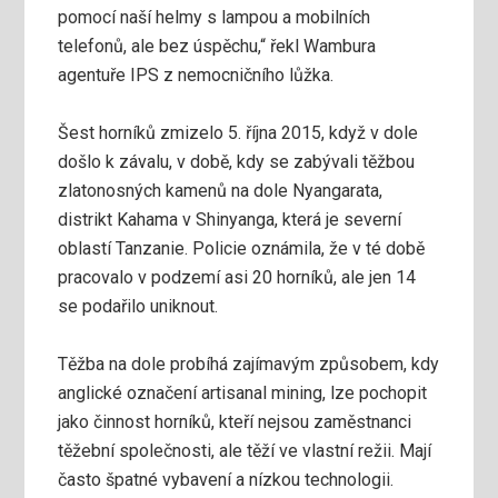
pomocí naší helmy s lampou a mobilních
telefonů, ale bez úspěchu,“ řekl Wambura
agentuře IPS z nemocničního lůžka.
Šest horníků zmizelo 5. října 2015, když v dole
došlo k závalu, v době, kdy se zabývali těžbou
zlatonosných kamenů na dole Nyangarata,
distrikt Kahama v Shinyanga, která je severní
oblastí Tanzanie. Policie oznámila, že v té době
pracovalo v podzemí asi 20 horníků, ale jen 14
se podařilo uniknout.
Těžba na dole probíhá zajímavým způsobem, kdy
anglické označení artisanal mining, lze pochopit
jako činnost horníků, kteří nejsou zaměstnanci
těžební společnosti, ale těží ve vlastní režii. Mají
často špatné vybavení a nízkou technologii.