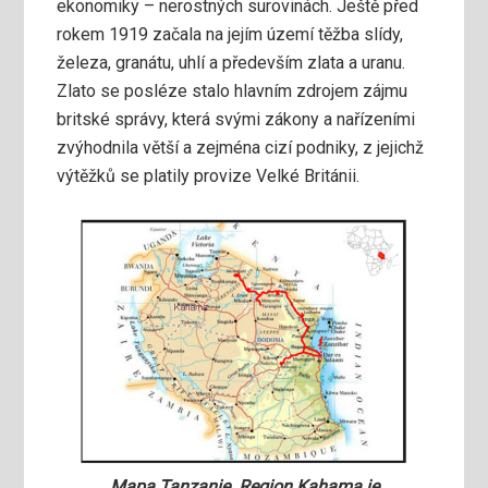
ekonomiky – nerostných surovinách. Ještě před
rokem 1919 začala na jejím území těžba slídy,
železa, granátu, uhlí a především zlata a uranu.
Zlato se posléze stalo hlavním zdrojem zájmu
britské správy, která svými zákony a nařízeními
zvýhodnila větší a zejména cizí podniky, z jejichž
výtěžků se platily provize Velké Británii.
Mapa Tanzanie. Region Kahama je