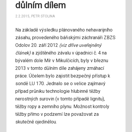
důlním dílem
2.2.2015
,
PETR STOLINA
Na základě výsledku plánovaného nehavarijního
zásahu, provedeného báňskými záchranáři ZBZS
Odolov 20. září 2012
(viz dříve uveřejněný
článek)
a zjištěného závalu v úpadnici č. 4 na
bývalém dole Mír v Mikulčicích, byly v březnu
2013 v tomto důlním díle zahájeny zmáhací
práce.
Účelem bylo zajistit bezpečný přístup k
sondě LU 170. Jednalo se o velice zajímavý
případ průniku technologie hlubinné těžby
nerostných surovin (v tomto případě lignitu),
těžby ropy a zemního plynu. Možnost kontroly
těžby přímo v podzemí lze považovat za
skutečně ojedinělou.