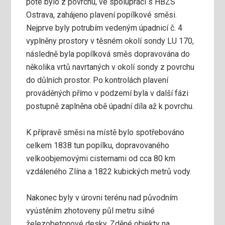
poté bylo z povrchu, ve spolupráci s HBZS
Ostrava, zahájeno plavení popílkové směsi.
Nejprve byly potrubím vedeným úpadnicí č. 4
vyplněny prostory v těsném okolí sondy LU 170,
následně byla popílková směs dopravována do
několika vrtů navrtaných v okolí sondy z povrchu
do důlních prostor. Po kontrolách plavení
prováděných přímo v podzemí byla v další fázi
postupně zaplněna obě úpadní díla až k povrchu.
K přípravě směsi na místě bylo spotřebováno
celkem 1838 tun popílku, dopravovaného
velkoobjemovými cisternami od cca 80 km
vzdáleného Zlína a 1822 kubických metrů vody.
Nakonec byly v úrovni terénu nad původním
vyústěním zhotoveny půl metru silné
železobetonové desky. Zděné objekty na