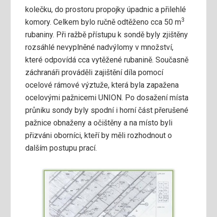
kolečku, do prostoru propojky úpadnic a přilehlé
3
komory. Celkem bylo ručně odtěženo cca 50 m
rubaniny. Při ražbě přístupu k sondě byly zjištěny
rozsáhlé nevyplněné nadvýlomy v množství,
které odpovídá cca vytěžené rubanině. Současně
záchranáři prováděli zajištění díla pomocí
ocelové rámové výztuže, která byla zapažena
ocelovými pažnicemi UNION. Po dosažení místa
průniku sondy byly spodní i horní část přerušené
pažnice obnaženy a očištěny a na místo byli
přizváni oborníci, kteří by měli rozhodnout o
dalším postupu prací.