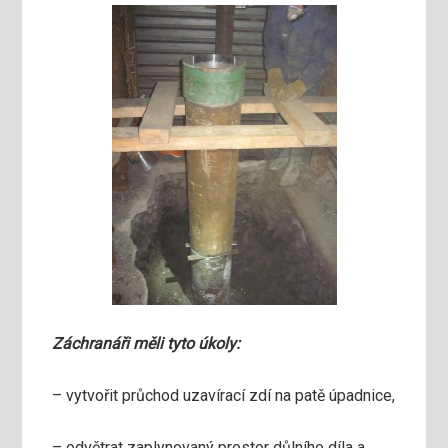
Záchranáři měli tyto úkoly:
– vytvořit průchod uzavírací zdí na patě úpadnice,
– odvětrat zaplynovaný prostor důlního díla a