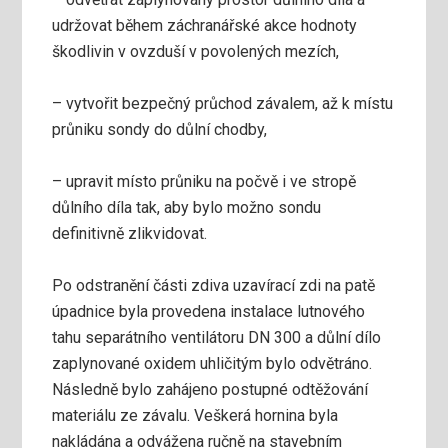
udržovat během záchranářské akce hodnoty
škodlivin v ovzduší v povolených mezích,
– vytvořit bezpečný průchod závalem, až k místu
průniku sondy do důlní chodby,
– upravit místo průniku na počvě i ve stropě
důlního díla tak, aby bylo možno sondu
definitivně zlikvidovat.
Po odstranění části zdiva uzavírací zdi na patě
úpadnice byla provedena instalace lutnového
tahu separátního ventilátoru DN 300 a důlní dílo
zaplynované oxidem uhličitým bylo odvětráno.
Následně bylo zahájeno postupné odtěžování
materiálu ze závalu. Veškerá hornina byla
nakládána a odvážena ručně na stavebním