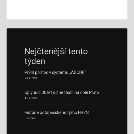
Nejčtenější tento
týden
První pomoc v systému „ABCDE“
21 views
Uplynulo 30 let od neštěstí na dole Pluto
10 views
Historie potápěčského týmu HBZS
8 views