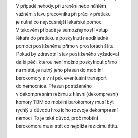
V případě nehody, při zranění nebo náhlém
vážném stavu pracovníka při práci v přetlaku
je nutná co nejvčasnější lékařská pomoc.
V takovém případě je samo­zřejmostí vstup
lékaře do přetlaku a poskytnutí neodkladné
pomoci postiženému přímo v prostorách štítu.
Pokud by zdravotní stav postiženého vyžadoval
další péči, kterou není možno poskytnout přímo
na místě, je nutný jeho přesun do mobilní
barokomory a v ní pak eventuální transport
do nemocnice. Přesun posti­ženého
v dekompresním režimu z hlavní (dekompresní)
komory TBM do mobilní barokomory musí být
rychlý z důvodu hrozícího rozvoje dekompresní
nemoci. To je také důvod, proč mobilní
barokomora musí stát co nej­blíže razicímu štítu.