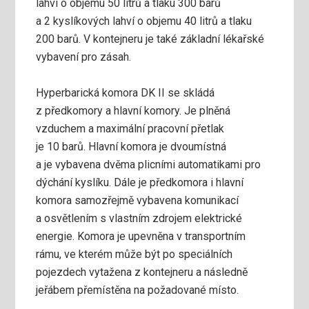
lahví o objemu 50 litrů a tlaku 300 barů
a 2 kyslíkových lahví o objemu 40 litrů a tlaku
200 barů. V kontejneru je také základní lékařské
vybavení pro zásah.
Hyperbarická komora DK II se skládá
z předkomory a hlavní komory. Je plněná
vzduchem a maximální pracovní přetlak
je 10 barů. Hlavní komora je dvoumístná
a je vybavena dvěma plicními automatikami pro
dýchání kyslíku. Dále je předkomora i hlavní
komora samozřejmě vybavena komunikací
a osvětlením s vlastním zdrojem elektrické
energie. Komora je upevněna v transportním
rámu, ve kterém může být po speciálních
pojezdech vytažena z kontejneru a následně
jeřábem přemístěna na požadované místo.