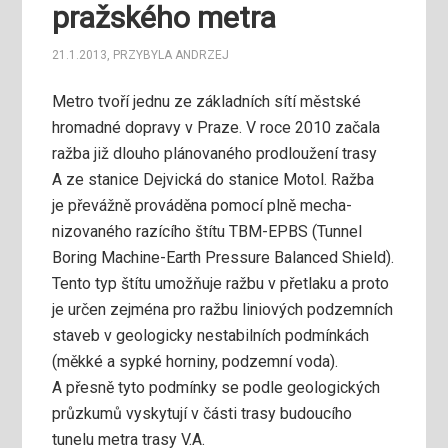
pražského metra
21.1.2013
,
PRZYBYLA ANDRZEJ
Metro tvoří jednu ze základních sítí městské
hromadné dopravy v Praze. V roce 2010 začala
ražba již dlouho plánovaného prodloužení trasy
A ze stanice Dejvická do stanice Motol. Ražba
je převážně prováděna pomocí
plně mecha­
nizovaného razícího štítu TBM-EPBS (Tunnel
Boring Machine-Earth Pressure Balanced Shield).
Tento typ štítu umožňuje ražbu v přetlaku a proto
je určen zejména pro ražbu liniových podzemních
staveb v geologicky nestabilních podmínkách
(měkké a sypké horniny, podzemní voda).
A přesně tyto podmínky se podle geologických
průzkumů vyskytují v části trasy budoucího
tunelu metra trasy V.A.