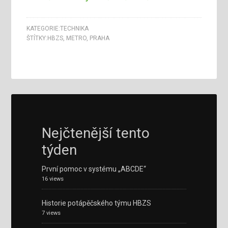
KATEGORIE:
TECHNIKA
ŠTÍTKY:
HBZS
,
METRO
,
PRAHA
Nejčtenější tento
týden
První pomoc v systému „ABCDE“
16 views
Historie potápěčského týmu HBZS
7 views