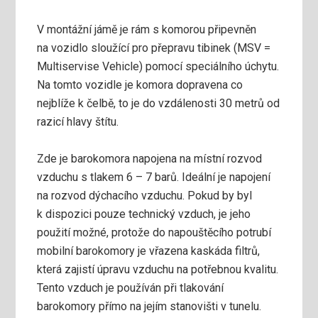
V montážní jámě je rám s komorou připevněn
na vozidlo sloužící pro přepravu tibinek (MSV =
Multiservise Vehicle) pomocí speciálního úchytu.
Na tomto vozidle je komora dopravena co
nejblíže k čelbě, to je do vzdálenosti 30 metrů od
razicí hlavy štítu.
Zde je barokomora napojena na místní rozvod
vzduchu s tlakem 6 – 7 barů. Ideální je napojení
na rozvod dýchacího vzduchu. Pokud by byl
k dispozici pouze technický vzduch, je jeho
použití možné, protože do napouštěcího potrubí
mobilní barokomory je vřazena kaskáda filtrů,
která zajistí úpravu vzduchu na potřebnou kvalitu.
Tento ­vzduch je používán při tlakování
barokomory přímo na jejím stanovišti v tunelu.