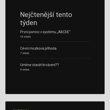
Nejčtenější tento
týden
První pomoc v systému „ABCDE“
16 views
Cévní mozková příhoda
7 views
Umíme stavět krvácení??
6 views