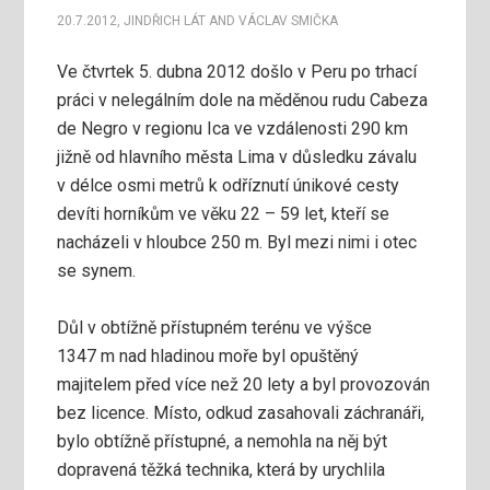
20.7.2012
,
JINDŘICH LÁT
AND
VÁCLAV SMIČKA
Ve čtvrtek 5. dubna 2012 došlo v Peru po trhací
práci v nelegálním dole na měděnou rudu Cabeza
de Negro v regionu Ica ve vzdálenosti 290 km
jižně od hlavního města Lima v důsledku závalu
v délce osmi metrů k odříznutí únikové cesty
devíti horníkům ve věku 22 – 59 let, kteří se
nacházeli v hloubce 250 m. Byl mezi nimi i otec
se synem.
Důl v obtížně přístupném terénu ve výšce
1347 m nad hladinou moře byl opuštěný
majitelem před více než 20 lety a byl provozován
bez licence. Místo, odkud zasahovali záchranáři,
bylo obtížně přístupné, a nemohla na něj být
dopravená těžká technika, která by urychlila