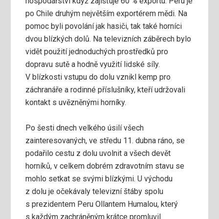
hospodářství když zajišťuje 60 % exportu. Peru je
po Chile druhým největším exportérem mědi. Na
pomoc byli povolání jak hasiči, tak také horníci
dvou blízkých dolů. Na televizních záběrech bylo
vidět použití jednoduchých prostředků pro
dopravu sutě a hodně využití lidské síly.
V blízkosti vstupu do dolu vznikl kemp pro
záchranáře a rodinné příslušníky, kteří udržovali
kontakt s uvězněnými horníky.
Po šesti dnech velkého úsilí všech
zainteresovaných, ve středu 11. dubna ráno, se
podařilo cestu z dolu uvolnit a všech devět
horníků, v celkem dobrém zdravotním stavu se
mohlo setkat se svými blízkými. U východu
z dolu je očekávaly televizní štáby spolu
s prezidentem Peru Ollantem Humalou, který
s každým zachráněným krátce promluvil.