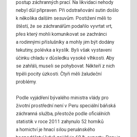
postup záchranných prací. Na likvidaci nehody
nebyl důl připraven. Při odstraňování sutin došlo
k několika dalším sesuvům. Postižení měli to
štěstí, že se záchranářům podařilo vyvrtat vrt,
přes který mohli komunikovat se zachránci
a rodinnými příslušníky a mohly jim být dodány
tekutiny, polévka a kyslík. Byli však vystaveni
účinku chladu v důsledku vysoké vlhkosti. Aby
se zahřáli, museli se pohybovat. Někteří z nich
trpěli pocity úzkosti. Čtyři měli žaludeční
problémy.
Podle vyjádření bývalého ministra vlády pro
životní prostřední není v Peru speciální báňská
záchranná služba, přestože podle oficiálních
statistik v roce 2011 zahynulo 52 horníků
a hornictví je hnací silou peruánského